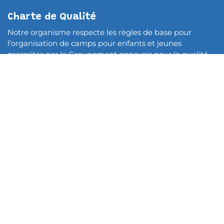
Charte de Qualité
Notre organisme respecte les règles de base pour
l’organisation de camps pour enfants et jeunes
prescrites par le Groupement genevois pour la qualité
dans les organismes de vacances.
Déclaration de confidentialité
Ma Jeunesse Suisse Romande
Rue Elisabeth-Baulacre 8
1202 Genève
IBAN (BCV):
CH34 0076 7000 E030 7219 1
Contac​tez-nous
info@mjsr.ch